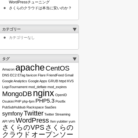
WordPressチューニング
さくらのクラウドは本当に安いのか？
カテゴリー
カテゴリーなし
タグ
apache
CentOS
Amazon
DNS
EC2
ETag
favicon
Flare
FriendFeed
Gmail
Google Analytics
Google Apps
GRUB
httpd
KVS
LogoTournament
mod_deflate
mod_expires
nginx
MongoDB
OpenID
PHP5.3
Osukini
PHP
php-fpm
Postfix
PubSubHubbub
Rackspace
SaaSes
Twitter
symfony
Twitter Streaming
WordPress
API
VPS
Xen
yubitter
yum
さくらのVPS
さくらの
クラウド
オープンソー