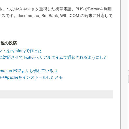
見やすさ、つぶやきやすさを重視した携帯電話、PHSでTwitterを利用
す。docomo, au, SoftBank, WILLCOM の端末に対応して
る他の投稿
ントをsymfonyで作った
ubbubに対応させてTwitterへリアルタイムで通知されるようにした
ersがAmazon EC2よりも優れている点
HP+Apacheをインストールしたメモ